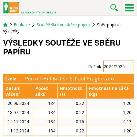
Edukace
Soutěž škol ve sběru papíru
Sběr papíru -
výsledky
VÝSLEDKY SOUTĚŽE VE SBĚRU
PAPÍRU
Ročník:
Perrott Hill British School Prague s.r.o.
Škola:
Datum
Počet
Hmotnost
Hmotnost na žáka
vážení
žáků
(t)
(kg)
20.06.2024
184
0.22
1,20
18.07.2024
184
0.22
1,20
14.11.2024
184
0.76
4,13
11.12.2024
184
0.22
1,20