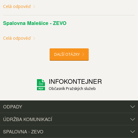
Celá odpověď
Spalovna Malešice - ZEVO
Celá odpověď
DALŠÍ OTÁZKY
INFOKONTEJNER
Občasník Pražských služeb
ODPADY
ÚDRŽBA KOMUNIKACÍ
SPALOVNA - ZEVO