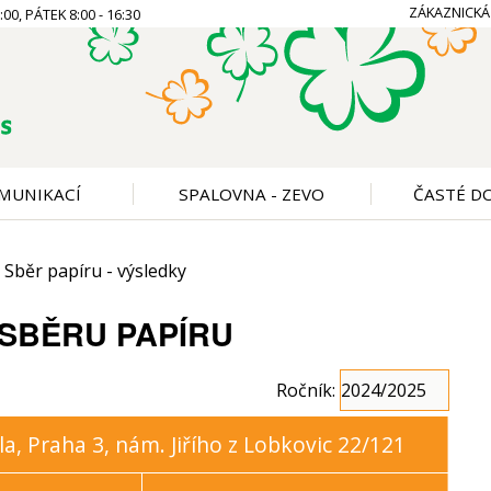
ZÁKAZNICKÁ
00, PÁTEK 8:00 - 16:30
MUNIKACÍ
SPALOVNA - ZEVO
ČASTÉ D
Sběr papíru - výsledky
SBĚRU PAPÍRU
Ročník:
a, Praha 3, nám. Jiřího z Lobkovic 22/121