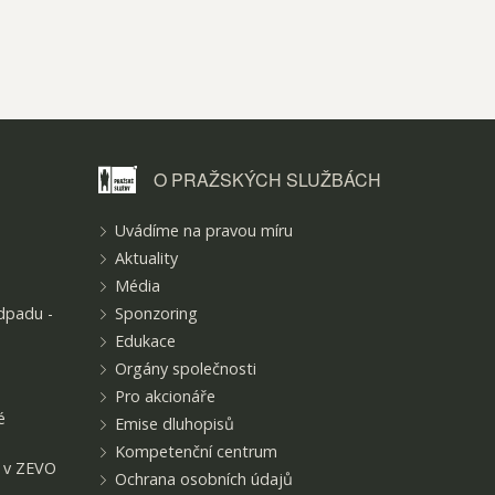
O PRAŽSKÝCH
SLUŽBÁCH
Uvádíme na pravou míru
Aktuality
Média
dpadu -
Sponzoring
Edukace
Orgány společnosti
Pro akcionáře
é
Emise dluhopisů
Kompetenční centrum
t v ZEVO
Ochrana osobních údajů