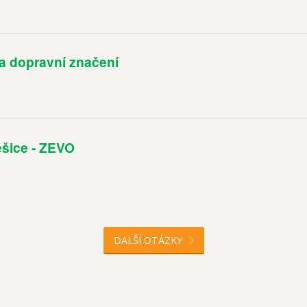
 a dopravní značení
šice - ZEVO
DALŠÍ OTÁZKY