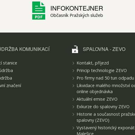
INFOKONTEJNER
Občasník Pražských služeb
ÚDRŽBA KOMUNIKACÍ
SPALOVNA - ZEVO
í stanice
Kontakt, příjezd
údržba
Princip technologie ZEVO
údržba
Pro firmy nad 50 tun odpadu
ní značení
Likvidace malého množství o
online objednávka
Aktuální emise ZEVO
Exkurze do spalovny ZEVO
Historie a současnost pražsk
spalovny (ZEVO)
Vystavený historický exponá
Malešice