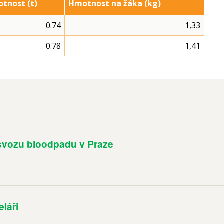
tnost (t)
Hmotnost na žáka (kg)
0.74
1,33
0.78
1,41
svozu bioodpadu v Praze
láři