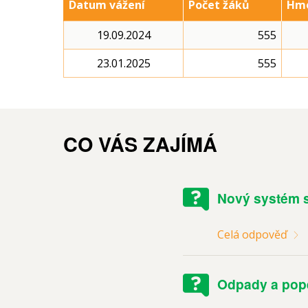
Datum vážení
Počet žáků
Hmo
19.09.2024
555
23.01.2025
555
CO VÁS ZAJÍMÁ
Nový systém 
Celá odpověď
Odpady a pope