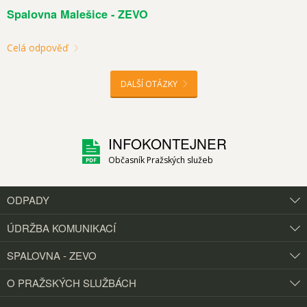
Spalovna Malešice - ZEVO
Celá odpověď
DALŠÍ OTÁZKY
INFOKONTEJNER
Občasník Pražských služeb
ODPADY
ÚDRŽBA KOMUNIKACÍ
SPALOVNA - ZEVO
O PRAŽSKÝCH
SLUŽBÁCH