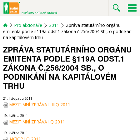
Pro akcionáře
2011
Zpráva statutárního orgánu
emitenta podle §119a odst.1 zákona č.256/2004 Sb., o podnikání
na kapitálovém trhu
ZPRÁVA STATUTÁRNÍHO ORGÁNU
EMITENTA PODLE §119A ODST.1
ZÁKONA Č.256/2004 SB., O
PODNIKÁNÍ NA KAPITÁLOVÉM
TRHU
21. listopadu 2011
MEZITIMNÍ ZPRÁVA I.-III.Q 2011
19. května 2011
MEZITIMNÍ ZPRÁVA I.Q 2011
19. května 2011
AKROP I.Q 2011