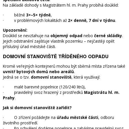
Na základě dohody s Magistrátem hl. m. Prahy probíhá doúklid:
· běžně
3×–5× týdně
,
· v problémových lokalitách až
2× denně, 7 dní v týdnu
.
Upozornění:
Doúklid se nevztahuje na
objemný odpad
nebo
černé skládky
.
Jejich odstranění zajišťuje vlastník pozemku – nejčastěji opět
příslušný úřad městské části.
DOMOVNÍ STANOVIŠTĚ TŘÍDĚNÉHO ODPADU
Kromě veřejných kontejnerů mohou být sběrná místa zřízena také
uvnitř bytových domů nebo areálů
.
Jedná se o tzv.
domovní stanoviště
, která využívají:
· malé barevné popelnice (120/240 litrů),
· pravidelný svoz hrazený z prostředků
Magistrátu hl. m.
Prahy
.
Jak si domovní stanoviště zařídit?
· O zřízení požádejte na
úřadu městské části
, odboru
životního prostředí.
· Po schválení dodáme popelnice a zahájíme pravidelný svoz.