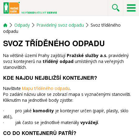
Odpady
Pravidelný svoz odpadu
Svoz tříděného
odpadu
SVOZ TŘÍDĚNÉHO ODPADU
Na většině území Prahy zajišťují
Pražské služby a.s.
pravidelný
svoz kontejnerů na
tříděný odpad
umístěných na veřejných
stanovištích.
KDE NAJDU NEJBLIŽŠÍ KONTEJNER?
Navštivte
Mapu tříděného odpadu
.
Po zadání názvu ulice se zobrazí mapa s vyznačenými stanovišti.
Kliknutím na jednotlivé body zjistíte:
· pro jaké
komodity
je kontejner určen (papír, plasty, sklo
atd.),
· jak často se jednotlivé materiály
vyvážejí
.
CO DO KONTEJNERŮ PATŘÍ?