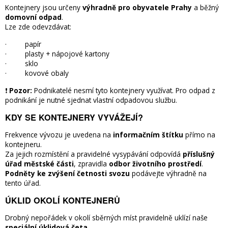
Kontejnery jsou určeny
výhradně pro obyvatele Prahy
a běžný
domovní odpad
.
Lze zde odevzdávat:
· papír
· plasty + nápojové kartony
· sklo
· kovové obaly
❗
Pozor:
Podnikatelé nesmí tyto kontejnery využívat. Pro odpad z
podnikání je nutné sjednat vlastní odpadovou službu.
KDY SE KONTEJNERY VYVÁŽEJÍ?
Frekvence vývozu je uvedena na
informačním štítku
přímo na
kontejneru.
Za jejich rozmístění a pravidelné vysypávání odpovídá
příslušný
úřad městské části
, zpravidla
odbor životního prostředí
.
Podněty ke zvýšení četnosti svozu
podávejte výhradně na
tento úřad.
ÚKLID OKOLÍ KONTEJNERŮ
Drobný nepořádek v okolí sběrných míst pravidelně uklízí naše
speciální úklidová četa
.