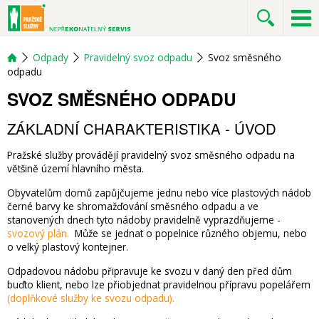
Odpady
Pravidelný svoz odpadu
Svoz směsného
odpadu
SVOZ SMĚSNÉHO ODPADU
ZÁKLADNÍ CHARAKTERISTIKA - ÚVOD
Pražské služby provádějí pravidelný svoz směsného odpadu na
většině území hlavního města.
Obyvatelům domů zapůjčujeme jednu nebo více plastových nádob
černé barvy ke shromažďování směsného odpadu a ve
stanovených dnech tyto nádoby pravidelně vyprazdňujeme -
svozový plán.
Může se jednat o popelnice různého objemu, nebo
o velký plastový kontejner.
Odpadovou nádobu připravuje ke svozu v daný den před dům
buďto klient, nebo lze přiobjednat pravidelnou přípravu popelářem
(doplňkové služby ke svozu odpadu).