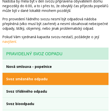
Nádoba by měla být v den svozu připravena obyvatelem domu
nejpozději do 6:00, a to i přes to, že obvyklý čas příjezdu popelářů
může být v dané lokalitě mnohem pozdější.
Pro provedení řádného svozu nesmí být odpadová nádoba
přeplněná (víko musí být zavřené) a nesmí obsahovat nebezpečné
odpady, těžký, objemný, nebo jinak problematický odpad.
Pokud Vám sjednaná kapacita svozu nestačí, požádejte o její
navýšení.
PRAVIDELNÝ SVOZ ODPADU
Nová smlouva - popelnice
Svoz směsného odpadu
Svoz tříděného odpadu
Svoz bioodpadu