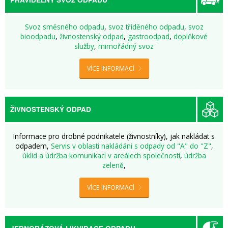
Svoz směsného odpadu
,
svoz tříděného odpadu
,
svoz
bioodpadu
,
živnostenský odpad
,
gastroodpad
,
doplňkové
služby
,
mimořádný svoz
VÍCE INFORMACÍ
ŽIVNOSTENSKÝ ODPAD
Informace pro drobné podnikatele (živnostníky), jak nakládat s
odpadem,
Servis v oblasti nakládáni s odpady od "A" do "Z"
,
úklid a údržba komunikací v areálech společností
,
údržba
zeleně
,
VÍCE INFORMACÍ