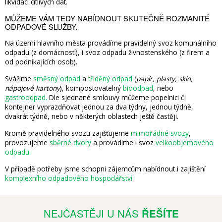
likvidaci citlivých dat.
MŮŽEME VÁM TEDY NABÍDNOUT SKUTEČNĚ ROZMANITÉ
ODPADOVÉ SLUŽBY.
Na území hlavního města provádíme pravidelný svoz komunálního
odpadu (z domácností), i svoz odpadu živnostenského (z firem a
od podnikajících osob).
Svážíme
směsný odpad
a
tříděný odpad
(
papír, plasty, sklo,
nápojové kartony
), kompostovatelný
bioodpad
, nebo
gastroodpad.
Dle sjednané smlouvy můžeme popelnici či
kontejner vyprazdňovat jednou za dva týdny, jednou týdně,
dvakrát týdně, nebo v některých oblastech ještě častěji.
Kromě pravidelného svozu zajišťujeme
mimořádné svozy
,
provozujeme
sběrné dvory
a provádíme i svoz
velkoobjemového
odpadu.
V případě potřeby jsme schopni zájemcům nabídnout i zajištění
komplexního odpadového hospodářství
.
NEJČASTĚJI U NÁS
ŘEŠÍTE