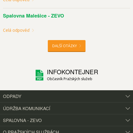
Spalovna Malešice - ZEVO
Celá odpověď
DALŠÍ OTÁZKY
INFOKONTEJNER
Občasník Pražských služeb
ODPADY
ÚDRŽBA KOMUNIKACÍ
SPALOVNA - ZEVO
O PRAŽSKÝCH
SLUŽBÁCH