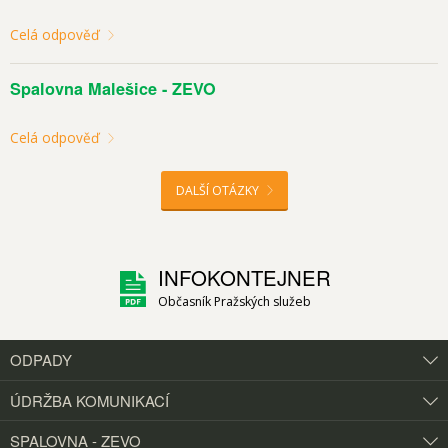
Celá odpověď
Spalovna Malešice - ZEVO
Celá odpověď
DALŠÍ OTÁZKY
INFOKONTEJNER
Občasník Pražských služeb
ODPADY
ÚDRŽBA KOMUNIKACÍ
SPALOVNA - ZEVO