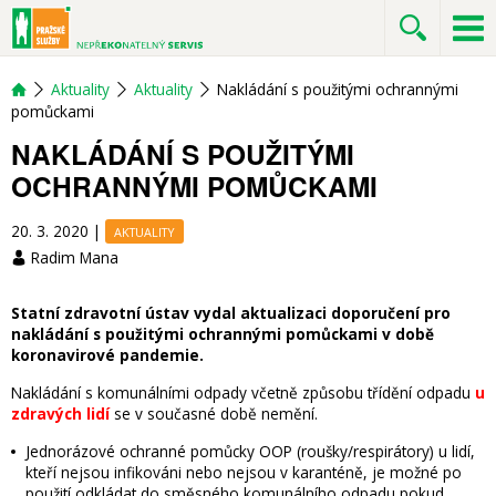
Aktuality
Aktuality
Nakládání s použitými ochrannými
pomůckami
NAKLÁDÁNÍ S POUŽITÝMI
OCHRANNÝMI POMŮCKAMI
20. 3. 2020
|
AKTUALITY
Radim Mana
Statní zdravotní ústav vydal aktualizaci doporučení pro
nakládání s použitými ochrannými pomůckami v době
koronavirové pandemie.
Nakládání s komunálními odpady včetně způsobu třídění odpadu
u
zdravých lidí
se v současné době nemění.
Jednorázové ochranné pomůcky OOP (roušky/respirátory) u lidí,
kteří nejsou infikováni nebo nejsou v karanténě, je možné po
použití odkládat do směsného komunálního odpadu pokud