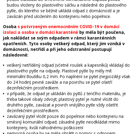
budou vloženy do plastového sáčku a následně do plastového
pytle, do kterého se běžně ukládá odpad z domácností a je
zavázán před uložením do kontejneru nebo popelnice.
Osoba
s potvrzeným onemocněním COVID-19 v domácí
izolaci a osoba v domácí karanténě
by měla být poučena,
jak nakládat se svým odpadem v rámci karanténních
opatřeních. Tyto osoby veškerý odpad, který jim vzniká v
domácnosti, netřídí a při jeho odstranění postupují
následovně:
veškerý netříděný odpad (včetně roušek a kapesníků) vkládají do
plastového pytle na odpady. Plastové pytle by měly mít
minimální tloušťku 0,2 mm. Po naplnění se pytel (nejpozději však
do 24 hodin) pevně zaváže a na povrchu se pytel ošetří
dezinfekčním prostředkem.
v případě, že odpad je ukládán do pytlů z tenčího materiálu, je
třeba takové obaly zdvojit; plastový pytel je nutné vložit do
druhého pytle, zavázat a povrch vnějšího pytle vždy ošetřit
dezinfekčním prostředkem.
zavázaný pytel vložit pouze do popelnice nebo kontejneru na
směsný komunální odpad; zásadně pytle neodkládat mimo
kontejnery, kvůli náhodnému poškození
nemocná osoba by se měla obrátit o pomoc s odnosem