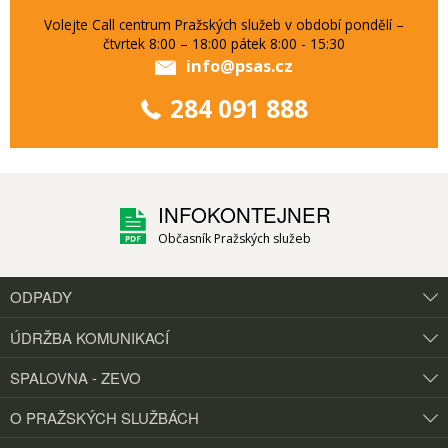
Volejte Call centrum Pražských služeb v období pondělí –
čtvrtek 8:00 – 18:00 pátek 8:00 - 15:30
info@psas.cz
284 091 888
INFOKONTEJNER
Občasník Pražských služeb
ODPADY
ÚDRŽBA KOMUNIKACÍ
SPALOVNA - ZEVO
O PRAŽSKÝCH
SLUŽBÁCH