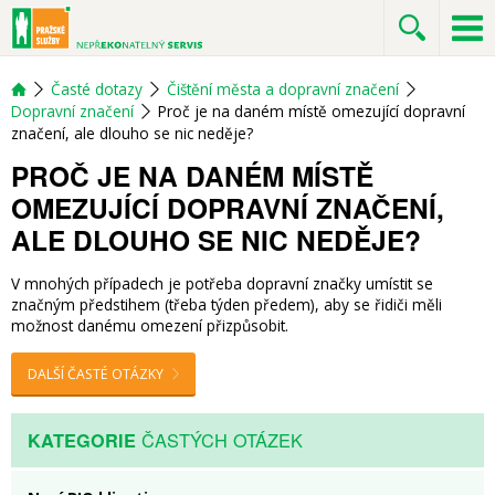
Časté dotazy
Čištění města a dopravní značení
Dopravní značení
Proč je na daném místě omezující dopravní
značení, ale dlouho se nic neděje?
PROČ JE NA DANÉM MÍSTĚ
OMEZUJÍCÍ DOPRAVNÍ ZNAČENÍ,
ALE DLOUHO SE NIC NEDĚJE?
V mnohých případech je potřeba dopravní značky umístit se
značným předstihem (třeba týden předem), aby se řidiči měli
možnost danému omezení přizpůsobit.
DALŠÍ ČASTÉ OTÁZKY
ČASTÝCH OTÁZEK
KATEGORIE