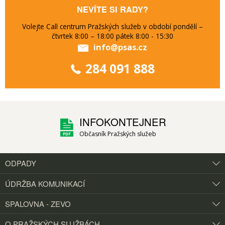
NEVÍTE SI RADY?
Volejte Call centrum Pražských služeb v období pondělí –
čtvrtek 8:00 – 18:00 pátek 8:00 - 15:30
info@psas.cz
284 091 888
INFOKONTEJNER
Občasník Pražských služeb
ODPADY
ÚDRŽBA KOMUNIKACÍ
SPALOVNA - ZEVO
O PRAŽSKÝCH
SLUŽBÁCH