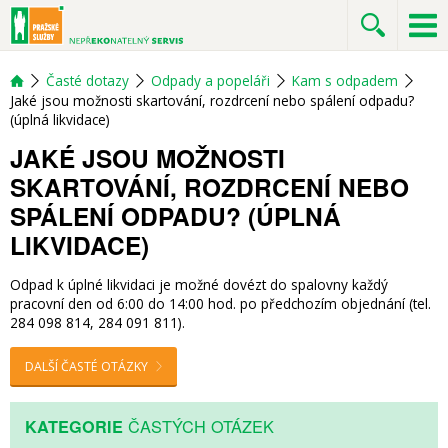
Časté dotazy
Odpady a popeláři
Kam s odpadem
Jaké jsou možnosti skartování, rozdrcení nebo spálení odpadu?
(úplná likvidace)
JAKÉ JSOU MOŽNOSTI
SKARTOVÁNÍ, ROZDRCENÍ NEBO
SPÁLENÍ ODPADU? (ÚPLNÁ
LIKVIDACE)
Odpad k úplné likvidaci je možné dovézt do spalovny každý
pracovní den od 6:00 do 14:00 hod. po předchozím objednání (tel.
284 098 814, 284 091 811).
DALŠÍ ČASTÉ OTÁZKY
ČASTÝCH OTÁZEK
KATEGORIE