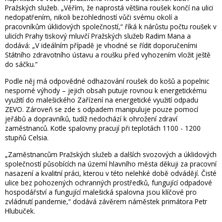
Pražských služeb. „Věřím, že naprostá většina roušek končí na ulici
nedopatřením, nikoli bezohledností vůči svému okolí a
pracovníkům úklidových společností,“ říká k nárůstu počtu roušek v
ulicích Prahy tiskový mluvčí Pražských služeb Radim Mana a
dodává: „V ideálním případě je vhodné se řídit doporučeními
Státního zdravotního ústavu a roušku před vyhozením vložit ještě
do sáčku.“
Podle něj má odpovědné odhazování roušek do košů a popelnic
nesporné výhody – jejich obsah putuje rovnou k energetickému
využití do malešického Zařízení na energetické využití odpadu
ZEVO. Zároveň se zde s odpadem manipuluje pouze pomocí
jeřábů a dopravníků, tudíž nedochází k ohrožení zdraví
zaměstnanců. Kotle spalovny pracují při teplotách 1100 - 1200
stupňů Celsia.
„Zaměstnancům Pražských služeb a dalších svozových a úklidových
společností působících na území hlavního města děkuji za pracovní
nasazení a kvalitní práci, kterou v této nelehké době odvádějí. Čisté
ulice bez pohozených ochranných prostředků, fungující odpadové
hospodářství a fungující malešická spalovna jsou klíčové pro
zvládnutí pandemie,“ dodává závěrem náměstek primátora Petr
Hlubuček.