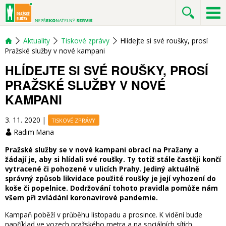
Aktuality
Tiskové zprávy
Hlídejte si své roušky, prosí
Pražské služby v nové kampani
HLÍDEJTE SI SVÉ ROUŠKY, PROSÍ
PRAŽSKÉ SLUŽBY V NOVÉ
KAMPANI
3. 11. 2020
|
TISKOVÉ ZPRÁVY
Radim Mana
Pražské služby se v nové kampani obrací na Pražany a
žádají je, aby si hlídali své roušky. Ty totiž stále častěji končí
vytracené či pohozené v ulicích Prahy. Jediný aktuálně
správný způsob likvidace použité roušky je její vyhození do
koše či popelnice. Dodržování tohoto pravidla pomůže nám
všem při zvládání koronavirové pandemie.
Kampaň poběží v průběhu listopadu a prosince. K vidění bude
například ve vozech pražského metra a na sociálních sítích