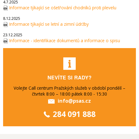
4.7.2025
Informace týkající se ošetřování chodníků proti plevelu
8.12.2025
Informace týkající se letní a zimní údržby
23.12.2025
Informace - identifikace dokumentů a informace o spisu
NEVÍTE SI RADY?
Volejte Call centrum Pražských služeb v období pondělí –
čtvrtek 8:00 – 18:00 pátek 8:00 - 15:30
info@psas.cz
284 091 888