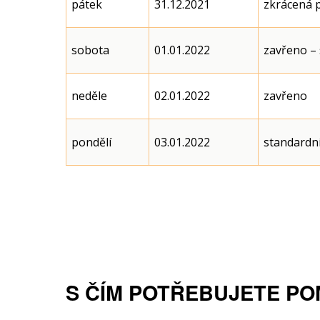
pátek
31.12.2021
zkrácená p
sobota
01.01.2022
zavřeno – 
neděle
02.01.2022
zavřeno
pondělí
03.01.2022
standardní
S ČÍM POTŘEBUJETE PO