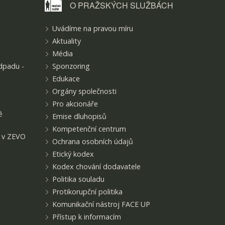
O PRAŽSKÝCH
SLUŽBÁCH
Uvádíme na pravou míru
Aktuality
Média
dpadu -
Sponzoring
Edukace
Orgány společnosti
Pro akcionáře
é
Emise dluhopisů
Kompetenční centrum
t v ZEVO
Ochrana osobních údajů
Etický kodex
Kodex chování dodavatele
Politika souladu
Protikorupční politika
Komunikační nástroj FACE UP
Přístup k informacím