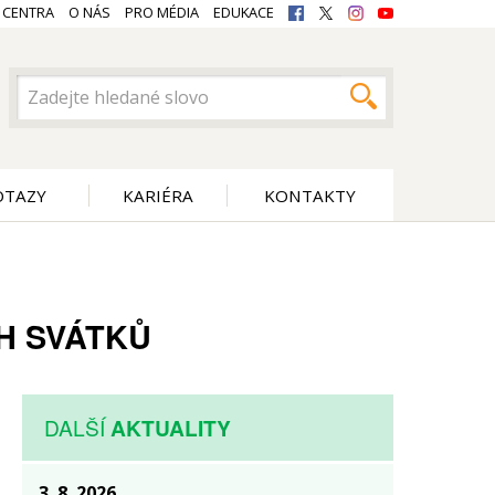
 CENTRA
O NÁS
PRO MÉDIA
EDUKACE
OTAZY
KARIÉRA
KONTAKTY
H SVÁTKŮ
DALŠÍ
AKTUALITY
3. 8. 2026