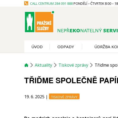
CALL CENTRUM
284 091 888
PONDĚLÍ – ČTVRTEK 8:00 – 18:
ÚVOD
ODPADY
ÚDRŽBA KO
Aktuality
Tiskové zprávy
Třiďme spole
TŘIĎME SPOLEČNĚ PAPÍ
19. 6. 2025
|
TISKOVÉ ZPRÁVY