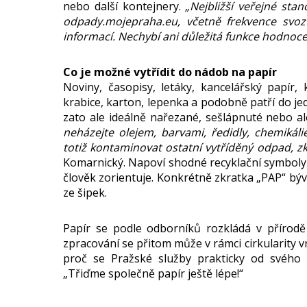
nebo další kontejnery.
„Nejbližší veřejné sta
odpady.mojepraha.eu, včetně frekvence svoz
informací. Nechybí ani důležitá funkce hodnoce
Co je možné vytřídit do nádob na papír
Noviny, časopisy, letáky, kancelářský papír, k
krabice, karton, lepenka a podobně patří do j
zato ale ideálně nařezané, sešlápnuté nebo a
neházejte olejem, barvami, ředidly, chemikáli
totiž kontaminovat ostatní vytříděný odpad, z
Komarnický. Napoví shodné recyklační symboly 
člověk zorientuje. Konkrétně zkratka „PAP“ býv
ze šipek.
Papír se podle odborníků rozkládá v přírodě 
zpracování se přitom může v rámci cirkularity v
proč se Pražské služby prakticky od svého v
„Třiďme společně papír ještě lépe!“