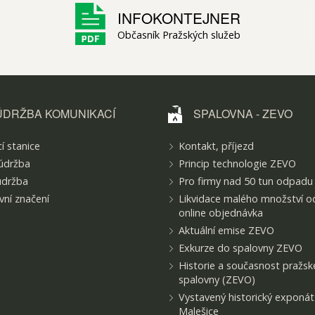
INFOKONTEJNER
Občasník Pražských služeb
ÚDRŽBA KOMUNIKACÍ
SPALOVNA - ZEVO
í stanice
Kontakt, příjezd
údržba
Princip technologie ZEVO
údržba
Pro firmy nad 50 tun odpadu
ní značení
Likvidace malého množství o
online objednávka
Aktuální emise ZEVO
Exkurze do spalovny ZEVO
Historie a současnost pražsk
spalovny (ZEVO)
Vystavený historický exponá
Malešice