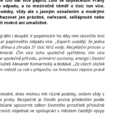
dé čím dál více papíru. Loni se obyvatelům Prahy
o odpadu, a to meziročně téměř o tisíc tun více.
odoby, vždy ale s jasným označením a modrými
vyhazovat jen prázdné, nařezané, sešlápnuté nebo
být mokré ani umaštěné.
í děti i dospělí. V popelnicích ho díky nim skončilo loni
 tun papírového odpadu více.
„Experti uvádějí, že jedna
dřeva a zhruba 31 tisíc litrů vody. Recyklační proces u
krát. Čím více toho společně vytřídíme, tím více
 společně přírodu, primární suroviny, energii i životní
 služeb Alexandr Komarnický a dodává:
„Ze všech složek
m městě za rok v přepočtu na hmotnost nejvíce právě
elé modré, dnes mohou mít různé podoby, ovšem vždy s
mi prvky. Bezpečně je člověk pozná především podle
občané upozornit odbor životního prostředí příslušné
nosti objednat ve spolupráci s městem častější výsyp