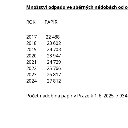
Množství odpadu ve sběrných nádobách od o
ROK PAPÍR
2017 22 488
2018 23 602
2019 24 703
2020 23 947
2021 24 729
2022 25 766
2023 26 817
2024 27 812
Počet nádob na papír v Praze k 1. 6. 2025: 7 934