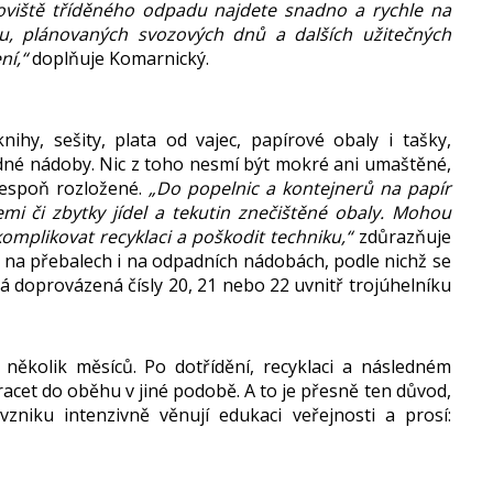
noviště tříděného odpadu najdete snadno a rychle na
u, plánovaných svozových dnů a dalších užitečných
ní,“
doplňuje Komarnický.
nihy, sešity, plata od vajec, papírové obaly i tašky,
edné nádoby. Nic z toho nesmí být mokré ani umaštěné,
lespoň rozložené.
„Do popelnic a kontejnerů na papír
emi či zbytky jídel a tekutin znečištěné obaly. Mohou
komplikovat recyklaci a poškodit techniku,“
zdůrazňuje
na přebalech i na odpadních nádobách, podle nichž se
á doprovázená čísly 20, 21 nebo 22 uvnitř trojúhelníku
několik měsíců. Po dotřídění, recyklaci a následném
racet do oběhu v jiné podobě. A to je přesně ten důvod,
zniku intenzivně věnují edukaci veřejnosti a prosí: