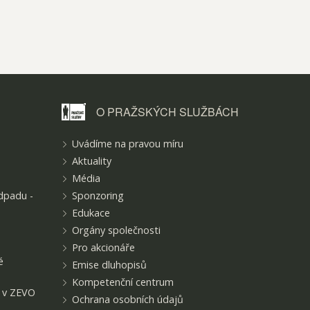
O PRAŽSKÝCH
SLUŽBÁCH
Uvádíme na pravou míru
Aktuality
Média
dpadu -
Sponzoring
Edukace
Orgány společnosti
Pro akcionáře
é
Emise dluhopisů
Kompetenční centrum
t v ZEVO
Ochrana osobních údajů