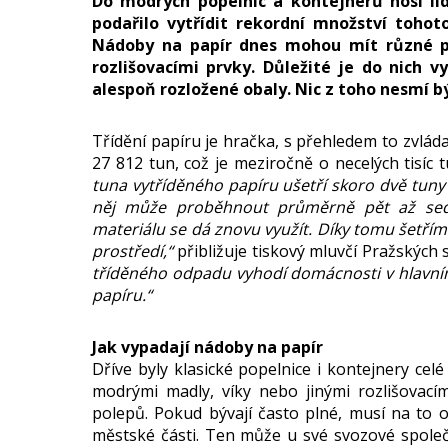
Do modrých popelnic a kontejnerů nosí li
podařilo vytřídit rekordní množství tohot
Nádoby na papír dnes mohou mít různé p
rozlišovacími prvky. Důležité je do nich 
alespoň rozložené obaly. Nic z toho nesmí 
Třídění papíru je hračka, s přehledem to zvládaj
27 812 tun, což je meziročně o necelých tisíc
tuna vytříděného papíru ušetří skoro dvě tuny 
něj může proběhnout průměrně pět až sedm
materiálu se dá znovu využít. Díky tomu šetříme
prostředí,“
přibližuje tiskový mluvčí Pražských
tříděného odpadu vyhodí domácnosti v hlavní
papíru.“
Jak vypadají nádoby na papír
Dříve byly klasické popelnice i kontejnery c
modrými madly, víky nebo jinými rozlišovací
polepů. Pokud bývají často plné, musí na to 
městské části. Ten může u své svozové společ