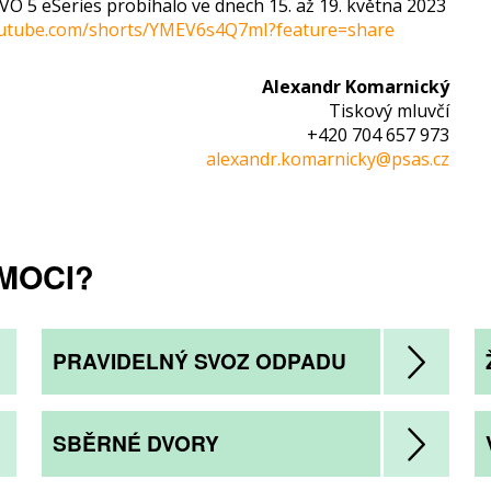
 5 eSeries probíhalo ve dnech 15. až 19. května 2023
outube.com/shorts/YMEV6s4Q7mI?feature=share
Alexandr Komarnický
Tiskový mluvčí
+420 704 657 973
alexandr.komarnicky@psas.cz
MOCI?
PRAVIDELNÝ SVOZ ODPADU
SBĚRNÉ DVORY