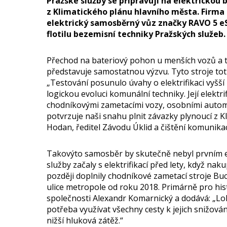
Pražské služby se připravují na elektrickou 
z Klimatického plánu hlavního města. Firma
elektrický samosběrný vůz značky RAVO 5 eS
flotilu bezemisní techniky Pražských služeb.
Přechod na bateriový pohon u menších vozů a t
představuje samostatnou výzvu. Tyto stroje totiž 
„Testování posunulo úvahy o elektrifikaci vyšší
logickou evoluci komunální techniky. Její elektr
chodníkovými zametacími vozy, osobními automo
potvrzuje naši snahu plnit závazky plynoucí z Kl
Hodan, ředitel Závodu Úklid a čištění komunikac
Takovýto samosběr by skutečně nebyl prvním e
služby začaly s elektrifikací před lety, když nak
později doplnily chodníkové zametací stroje Bu
ulice metropole od roku 2018. Primárně pro hist
společnosti Alexandr Komarnický a dodává: „Lo
potřeba využívat všechny cesty k jejich snižová
nižší hluková zátěž.“