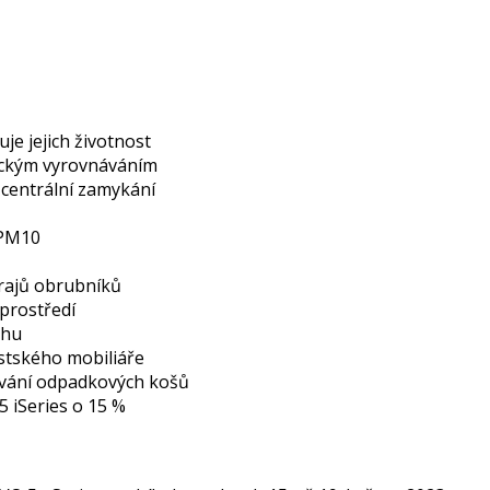
e jejich životnost
ckým vyrovnáváním
centrální zamykání
 PM10
rajů obrubníků
prostředí
chu
tského mobiliáře
ování odpadkových košů
 iSeries o 15 %