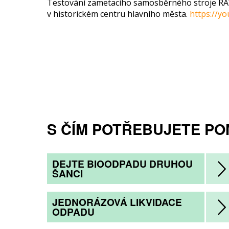
Testování zametacího samosběrného stroje RAVO
v historickém centru hlavního města.
https://y
S ČÍM POTŘEBUJETE PO
DEJTE BIOODPADU DRUHOU
ŠANCI
JEDNORÁZOVÁ LIKVIDACE
ODPADU