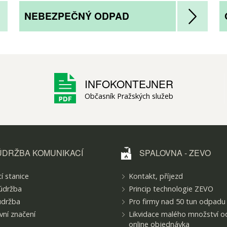
NEBEZPEČNÝ ODPAD
INFOKONTEJNER
Občasník Pražských služeb
ÚDRŽBA KOMUNIKACÍ
SPALOVNA - ZEVO
í stanice
Kontakt, příjezd
údržba
Princip technologie ZEVO
údržba
Pro firmy nad 50 tun odpadu
ní značení
Likvidace malého množství o
online objednávka