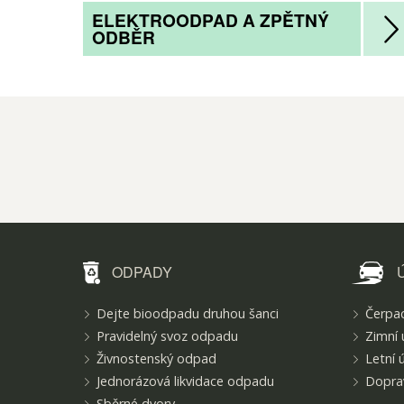
ELEKTROODPAD A ZPĚTNÝ
ODBĚR
ODPADY
Dejte bioodpadu druhou šanci
Čerpac
Pravidelný svoz odpadu
Zimní 
Živnostenský odpad
Letní 
Jednorázová likvidace odpadu
Doprav
Sběrné dvory