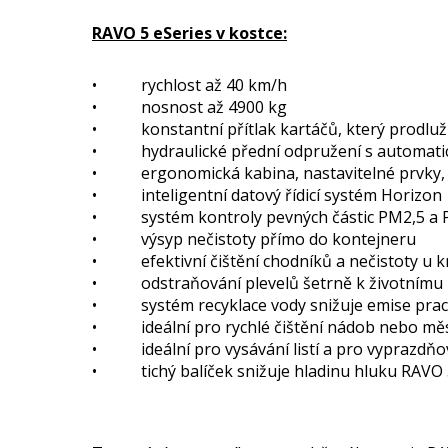
RAVO 5 eSeries v kostce:
• rychlost až 40 km/h
• nosnost až 4900 kg
• konstantní přítlak kartáčů, který prodlužuj
• hydraulické přední odpružení s automati
• ergonomická kabina, nastavitelné prvky, 
• inteligentní datový řídicí systém Horizon
• systém kontroly pevných částic PM2,5 a
• výsyp nečistoty přímo do kontejneru
• efektivní čištění chodníků a nečistoty u k
• odstraňování plevelů šetrně k životnímu 
• systém recyklace vody snižuje emise pra
• ideální pro rychlé čištění nádob nebo měs
• ideální pro vysávání listí a pro vyprazdň
• tichý balíček snižuje hladinu hluku RAVO 5