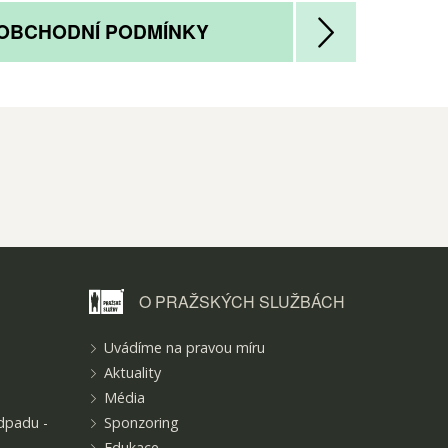
OBCHODNÍ PODMÍNKY
O PRAŽSKÝCH
SLUŽBÁCH
Uvádíme na pravou míru
Aktuality
Média
dpadu -
Sponzoring
Edukace