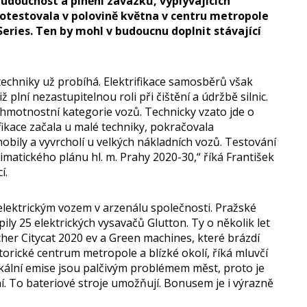
budoucnost a plnění závazků, vyplývajících
 otestovala v polovině května v centru metropole
eries. Ten by mohl v budoucnu doplnit stávající
echniky už probíhá. Elektrifikace samosběrů však
plní nezastupitelnou roli při čištění a údržbě silnic.
 hmotnostní kategorie vozů. Technicky vzato jde o
ifikace začala u malé techniky, pokračovala
bily a vyvrcholí u velkých nákladních vozů. Testování
imatického plánu hl. m. Prahy 2020-30,“ říká František
í.
lektrickým vozem v arzenálu společnosti. Pražské
upily 25 elektrických vysavačů Glutton. Ty o několik let
cher Citycat 2020 ev a Green machines, které brázdí
orické centrum metropole a blízké okolí, říká mluvčí
kální emise jsou palčivým problémem měst, proto je
ní. To bateriové stroje umožňují. Bonusem je i výrazně