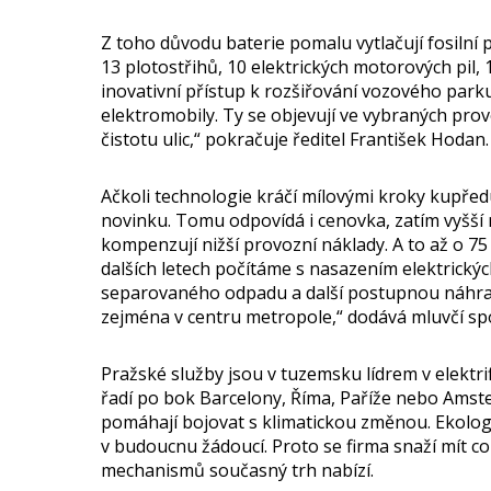
Z toho důvodu baterie pomalu vytlačují fosilní 
13 plotostřihů, 10 elektrických motorových pil, 
inovativní přístup k rozšiřování vozového park
elektromobily. Ty se objevují ve vybraných pro
čistotu ulic,“ pokračuje ředitel František Hodan
Ačkoli technologie kráčí mílovými kroky kupředu,
novinku. Tomu odpovídá i cenovka, zatím vyšší 
kompenzují nižší provozní náklady. A to až o 75 %,
dalších letech počítáme s nasazením elektrickýc
separovaného odpadu a další postupnou náhrad
zejména v centru metropole,“ dodává mluvčí sp
Pražské služby jsou v tuzemsku lídrem v elektr
řadí po bok Barcelony, Říma, Paříže nebo Amster
pomáhají bojovat s klimatickou změnou. Ekolog
v budoucnu žádoucí. Proto se firma snaží mít co
mechanismů současný trh nabízí.