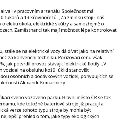
paliva i v pracovním arzenálu. Společnost má
10 fukarů a 13 křovinořezů. „Za zmínku stojí i náš
u o elektrokola, elektrické skútry a samozřejmě o
vozech. Zaměstnanci tak mají možnost lépe kontrolovat
.
 stále se na elektrické vozy dá dívat jako na relativní
než za konvenční techniku. Pořizovací cenu však
 jak potvrdil provoz stávající elektrické flotily. „V
h vozidel na obsluhu košů, úklid stanovišť
ou osobních a dodávkových vozidel, pohybujících se
olečnosti Alexandr Komarnický.
ifikaci svého vozového parku. Hlavní město ČR se tak
damu, kde totožné bateriové stroje již pracují a
ická verze tohoto typu stroje by mohla být
 nejlepší přehled o tom, jaké typy ekologických