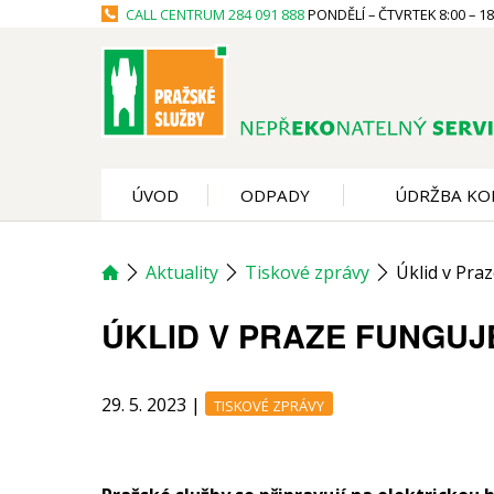
CALL CENTRUM
284 091 888
PONDĚLÍ – ČTVRTEK 8:00 – 18:
ÚVOD
ODPADY
ÚDRŽBA KO
Aktuality
Tiskové zprávy
Úklid v Praz
ÚKLID V PRAZE FUNGUJE
29. 5. 2023
|
TISKOVÉ ZPRÁVY